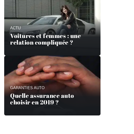
ACTU
Voitures et femmes : une
relation compliquée ?
GARANTIES AUTO
Quelle assurance auto
choisir en 2019 ?