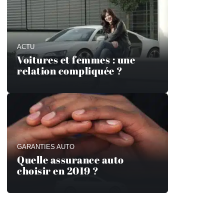
ACTU
Voitures et femmes : une
relation compliquée ?
GARANTIES AUTO
Quelle assurance auto
choisir en 2019 ?