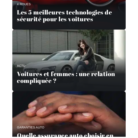
4 ROUES
Les 5 meilleures technologies de
sécurité pour les voitures
ACTU
Voitures et femmes : une relation
compliquée ?
GARANTIES AUTO
Quelle assurance auto choisir en