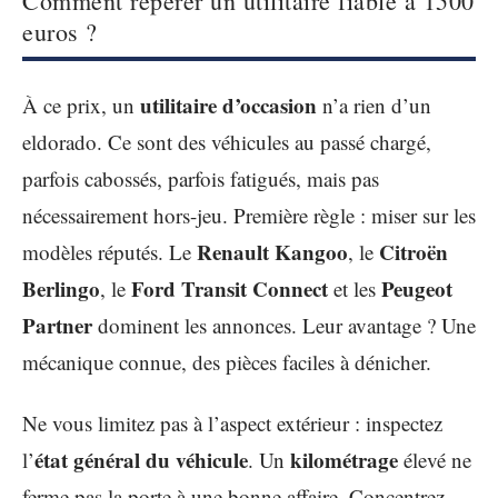
Comment repérer un utilitaire fiable à 1500
euros ?
utilitaire d’occasion
À ce prix, un
n’a rien d’un
eldorado. Ce sont des véhicules au passé chargé,
parfois cabossés, parfois fatigués, mais pas
nécessairement hors-jeu. Première règle : miser sur les
Renault Kangoo
Citroën
modèles réputés. Le
, le
Berlingo
Ford Transit Connect
Peugeot
, le
et les
Partner
dominent les annonces. Leur avantage ? Une
mécanique connue, des pièces faciles à dénicher.
Ne vous limitez pas à l’aspect extérieur : inspectez
état général du véhicule
kilométrage
l’
. Un
élevé ne
ferme pas la porte à une bonne affaire. Concentrez-