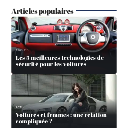
Articles populaires
4 ROUES
Les 5 meilleures technologies de
sécurité pour les voitures
ACTU
Voitures et femmes : une relation
compliquée ?