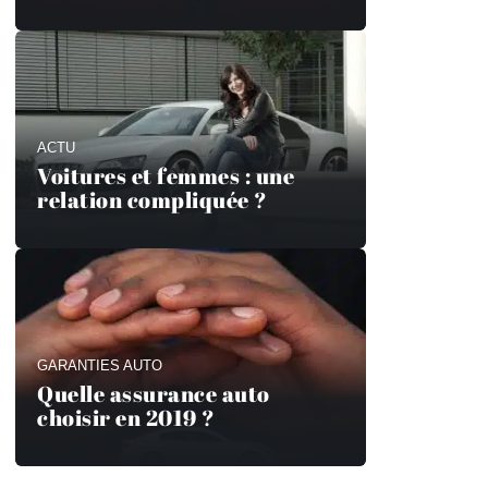
ACTU
Voitures et femmes : une
relation compliquée ?
GARANTIES AUTO
Quelle assurance auto
choisir en 2019 ?