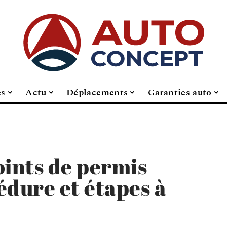
es
Actu
Déplacements
Garanties auto
oints de permis
édure et étapes à