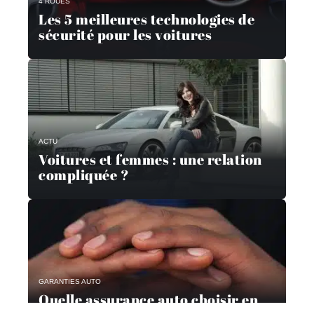
4 ROUES
Les 5 meilleures technologies de
sécurité pour les voitures
ACTU
Voitures et femmes : une relation
compliquée ?
GARANTIES AUTO
Quelle assurance auto choisir en