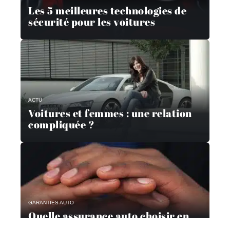
Les 5 meilleures technologies de
sécurité pour les voitures
ACTU
Voitures et femmes : une relation
compliquée ?
GARANTIES AUTO
Quelle assurance auto choisir en
2019 ?