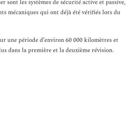
er sont les systèmes de sécurité active et passive,
ents mécaniques qui ont déjà été vérifiés lors du
 sur une période d’environ 60 000 kilomètres et
us dans la première et la deuxième révision.
ue marque de donner des recommandations
stes indiquent qu’en général, les révisions doivent
.
cule ?
devez vous rendre chez un concessionnaire ou dans