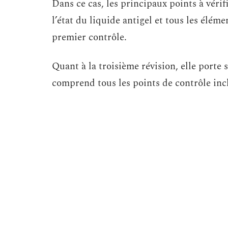
Dans ce cas, les principaux points à vérifi
l’état du liquide antigel et tous les élém
premier contrôle.
Quant à la troisième révision, elle porte
comprend tous les points de contrôle incl
Ensuite, bien qu’il appartienne à chaq
d’entretien pour le véhicule, les spéciali
être effectuées entre 10 000 et 15 000 km
Où faire réviser son véhi
Pour faire réviser votre véhicule, vous 