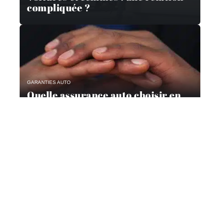
compliquée ?
GARANTIES AUTO
Quelle assurance auto choisir en
2019 ?
Contact
Mentions Légales
Sitemap
© 2025 | auto-concept.fr