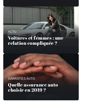
ACTU
Voitures et femmes : une
relation compliquée ?
GARANTIES AUTO
Quelle assurance auto
choisir en 2019 ?