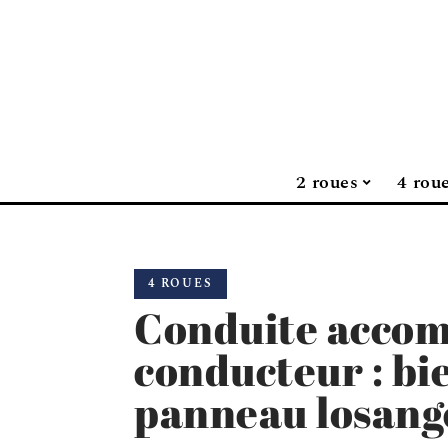
2 roues
4 rou
4 ROUES
Conduite accom
conducteur : bi
panneau losang